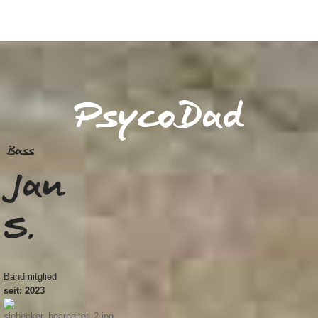
PsycoDad
Bass
Jan
S.
Bandmitglied
seit: 2023