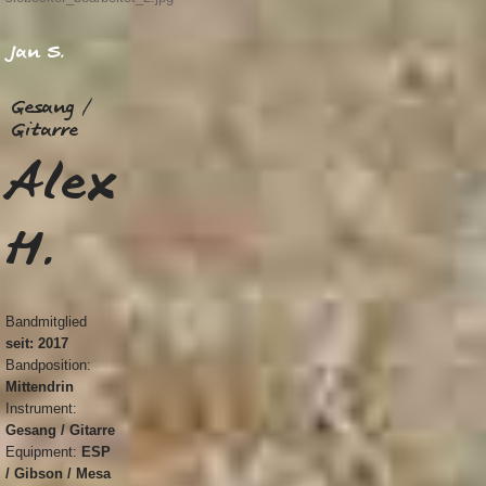
Jan S.
Gesang /
Gitarre
Alex
H.
Bandmitglied
seit: 2017
Bandposition:
Mittendrin
Instrument:
Gesang / Gitarre
Equipment:
ESP
/ Gibson / Mesa