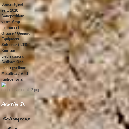
Bandmitglied
seit: 2018
Bandposition:
vorm Amp
Instrument:
Gitarre / Gesang
Equipment:
Schecter / LTD /
Kemper
Lieblingssong
Setliste:
One
Lieblingsalbum:
Metallica / And
justice for all
Martin D.
Schlagzeug