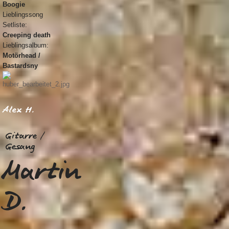
Boogie
Lieblingssong
Setliste:
Creeping death
Lieblingsalbum:
Motörhead /
Bastardsny
Alex H.
Gitarre /
Gesang
Martin
D.