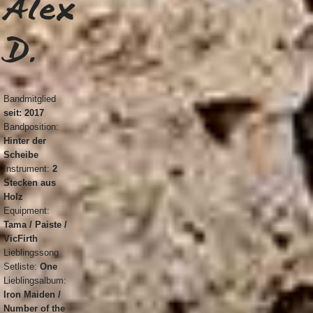
Alex
D.
Bandmitglied
seit: 2017
Bandposition:
Hinter der
Scheibe
Instrument:
2
Stecken aus
Holz
Equipment:
Tama / Paiste /
VicFirth
Lieblingssong
Setliste:
One
Lieblingsalbum:
Iron Maiden /
Number of the